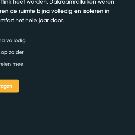
 flink heet worden. Dakraamrolluiken weren
eren de ruimte bijna volledig en isoleren in
mfort het hele jaar door.
jna volledig
e op zolder
telen mee
vragen
vragen