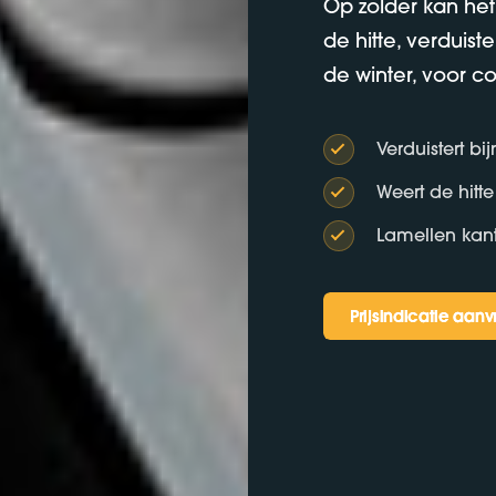
Op zolder kan het
de hitte, verduist
de winter, voor co
Verduistert bi
Weert de hitt
Lamellen kan
Prijsindicatie aan
Prijsindicatie aan