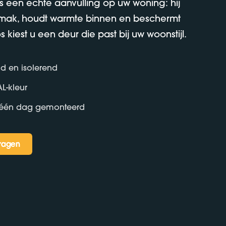
 een echte aanvulling op uw woning: hij
mak, houdt warmte binnen en beschermt
os kiest u een deur die past bij uw woonstijl.
d en isolerend
AL-kleur
 één dag gemonteerd
vragen
vragen