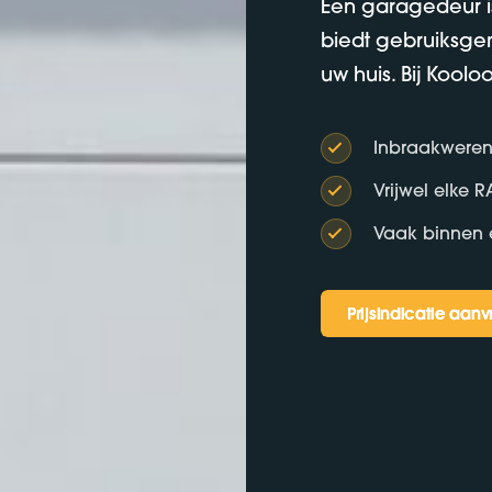
Een garagedeur is
biedt gebruiksge
uw huis. Bij Koolo
Inbraakweren
Vrijwel elke R
Vaak binnen
Prijsindicatie aan
Prijsindicatie aan