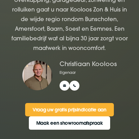
rolluiken gaat u naar Kooloos Zon & Huis in
de wijde regio rondom Bunschoten,
Amersfoort, Baarn, Soest en Eemnes. Een
familiebedrijf wat al bijna 30 jaar zorgt voor
maatwerk in wooncomfort.
Christiaan Kooloos
Eigenaar
Vraag uw gratis prijsindicatie aan
Vraag uw gratis prijsindicatie aan
Maak een showroomafspraak
Maak een showroomafspraak