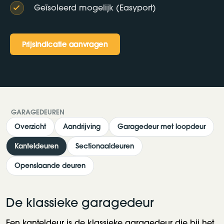
Geïsoleerd mogelijk (Easyport)
Prijsindicatie aanvragen
Prijsindicatie aanvragen
GARAGEDEUREN
Overzicht
Aandrijving
Garagedeur met loopdeur
Kanteldeuren
Sectionaaldeuren
Openslaande deuren
De klassieke garagedeur
Een kanteldeur is de klassieke garagedeur die bij het