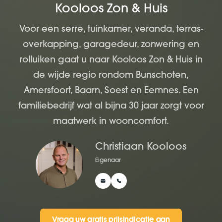
Kooloos Zon & Huis
Voor een serre, tuinkamer, veranda, terras-
overkapping, garagedeur, zonwering en
rolluiken gaat u naar Kooloos Zon & Huis in
de wijde regio rondom Bunschoten,
Amersfoort, Baarn, Soest en Eemnes. Een
familiebedrijf wat al bijna 30 jaar zorgt voor
maatwerk in wooncomfort.
Christiaan Kooloos
Eigenaar
Vraag uw gratis prijsindicatie aan
Vraag uw gratis prijsindicatie aan