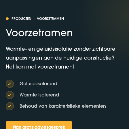
PRODUCTEN
›
VOORZETRAMEN
Voorzetramen
Warmte- en geluidsisolatie zonder zichtbare
aanpassingen aan de huidige constructie?
Het kan met voorzetramen!
Geluidsisolerend
Warmte-isolerend
Behoud van karakteristieke elementen
Plan gratis adviesgesprek
Plan gratis adviesgesprek