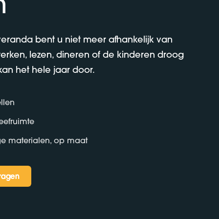
n
eranda bent u niet meer afhankelijk van
werken, lezen, dineren of de kinderen droog
kan het hele jaar door.
llen
leefruimte
 materialen, op maat
vragen
vragen