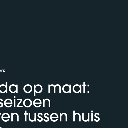
A’S
da op maat:
seizoen
en tussen huis