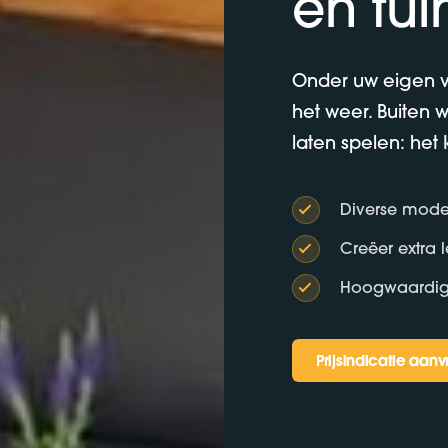
en tui
Onder uw eigen v
het weer. Buiten 
laten spelen: het 
Diverse mode
Creëer extra 
Hoogwaardige
Prijsindicatie aan
Prijsindicatie aan