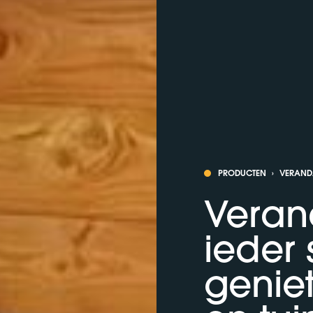
PRODUCTEN
›
VERAND
Veran
ieder 
geniet