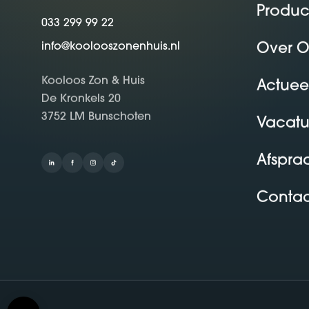
Produc
033 299 99 22
Over O
info@koolooszonenhuis.nl
Kooloos Zon & Huis
Actuee
De Kronkels 20
3752 LM Bunschoten
Vacatu
Afspra
Contac