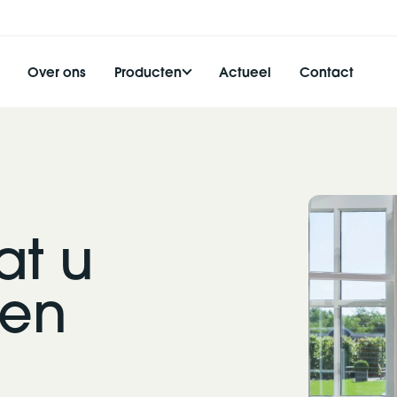
Over ons
Producten
Actueel
Contact
t u
den