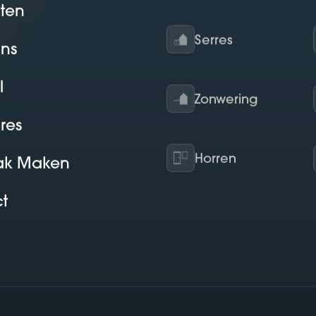
ten
Serres
ns
l
Zonwering
res
Horren
ak Maken
t