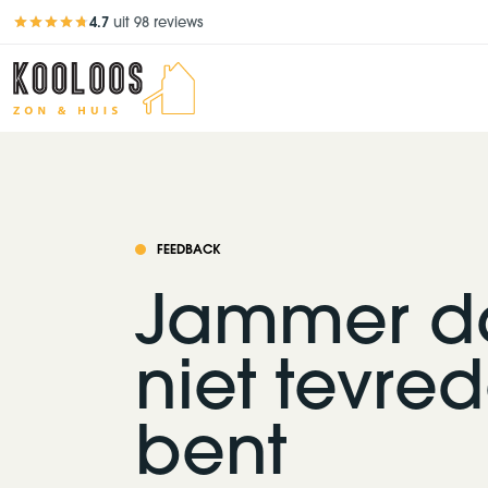
4.7
uit 98 reviews
Beoordeling 4,7 van 5
FEEDBACK
Jammer da
niet tevre
bent