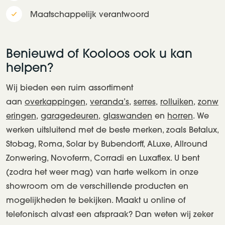
Maatschappelijk verantwoord
Benieuwd of Kooloos ook u kan
helpen?
Wij bieden een ruim assortiment
aan
overkappingen
,
veranda’s
,
serres
,
rolluiken
,
zonw
eringen
,
garagedeuren
,
glaswanden
en
horren
. We
werken uitsluitend met de beste merken, zoals Betalux,
Stobag, Roma, Solar by Bubendorff, ALuxe, Allround
Zonwering, Novoferm, Corradi en Luxaflex. U bent
(zodra het weer mag) van harte welkom in onze
showroom om de verschillende producten en
mogelijkheden te bekijken. Maakt u online of
telefonisch alvast een afspraak? Dan weten wij zeker