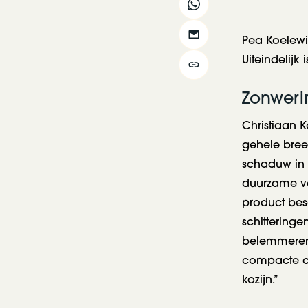
Pea Koelewi
Uiteindelijk
Zonweri
Christiaan K
gehele bree
schaduw in 
duurzame vor
product bes
schittering
belemmeren 
compacte cas
kozijn.”