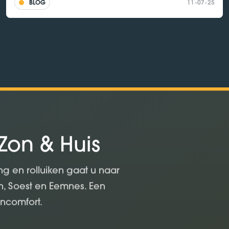
BLOG
11-07-25
 Zon & Huis
ng en rolluiken gaat u naar
n, Soest en Eemnes. Een
oncomfort.