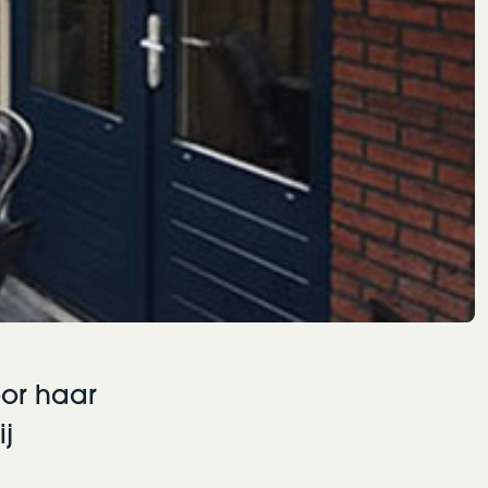
oor haar
ij