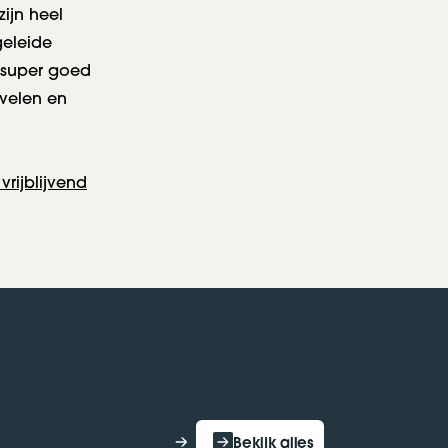
zijn heel
geleide
n super goed
evelen en
rijblijvend
Bekijk alles