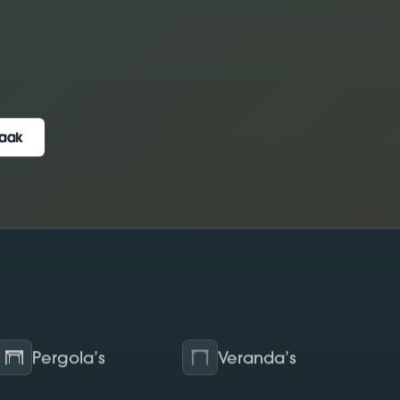
raak
raak
Pergola’s
Veranda’s