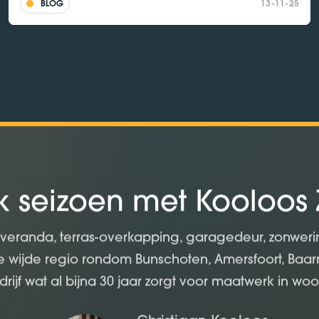
BLOG
13-11-25
lk seizoen met Kooloos
 veranda, terras-overkapping, garagedeur, zonweri
de wijde regio rondom Bunschoten, Amersfoort, Baar
drijf wat al bijna 30 jaar zorgt voor maatwerk in wo