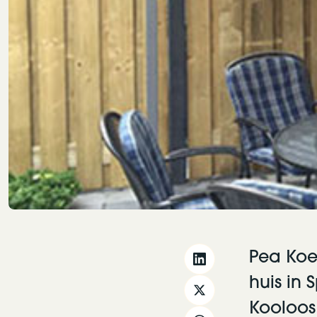
Pea Koe
huis in 
Kooloos