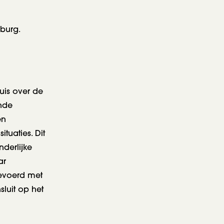
burg.
uis over de
ende
en
tuaties. Dit
derlijke
ar
gevoerd met
sluit op het