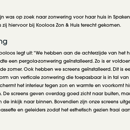
jn was op zoek naar zonwering voor haar huis in Spaken
 is zij hiervoor bij Kooloos Zon & Huis terecht gekomen.
ng
ooloos legt uit: “We hebben aan de achterzijde van het h
dte een pergola-zonwering geïnstalleerd. Zo is er voldo
de zomer. Ook hebben we screens geïnstalleerd. Dit is e
m van verticale zonwering die toepasbaar is in tal van si
chermt het interieur tegen zon en warmte en voorkomt hin
en. De screens geven overdag goed zicht naar buiten, ma
de inkijk naar binnen. Bovendien zijn onze screens uit
sette en geleiders zodat het esthetisch gezien fraai aan