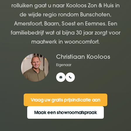
rolluiken gaat u naar Kooloos Zon & Huis in
de wijde regio rondom Bunschoten,
Amersfoort, Baarn, Soest en Eemnes. Een
familiebedrijf wat al bijna 30 jaar zorgt voor
maatwerk in wooncomfort.
Christiaan Kooloos
Eigenaar
Vraag uw gratis prijsindicatie aan
Vraag uw gratis prijsindicatie aan
Maak een showroomafspraak
Maak een showroomafspraak