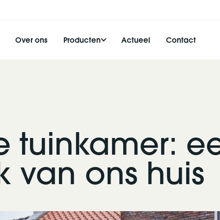
Over ons
Producten
Actueel
Contact
ne tuinkamer: e
k van ons huis