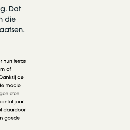
g. Dat
n die
laatsen.
 hun terras
rm of
Dankzij de
ele mooie
 genieten
aantal jaar
ist daardoor
een goede