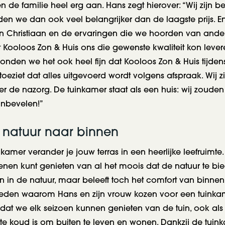
 de familie heel erg aan. Hans zegt hierover: “Wij zijn best
nden we dan ook veel belangrijker dan de laagste prijs. E
an Christiaan en de ervaringen die we hoorden van ander
t Kooloos Zon & Huis ons die gewenste kwaliteit kon lever
onden we het ook heel fijn dat Kooloos Zon & Huis tijde
oeziet dat alles uitgevoerd wordt volgens afspraak. Wij z
r de nazorg. De tuinkamer staat als een huis: wij zouden
nbevelen!”
 natuur naar binnen
kamer verander je jouw terras in een heerlijke leefruimt
oenen kunt genieten van al het moois dat de natuur te bie
n in de natuur, maar beleeft toch het comfort van binnen.
reden waarom Hans en zijn vrouw kozen voor een tuinka
dat we elk seizoen kunnen genieten van de tuin, ook als 
 te koud is om buiten te leven en wonen. Dankzij de tuin