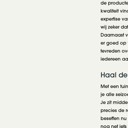
de producten
kwaliteit vi
expertise v
wij zeker da
Daarnaast v
er goed op t
tevreden ove
iedereen aa
Haal de
Met een tuin
je alle seiz
Je zit midde
precies de 
beseffen nu 
nog net iets