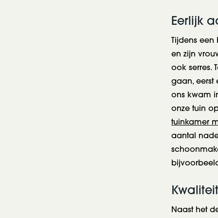
Eerlijk 
Tijdens ee
en zijn vro
ook serres. 
gaan, eerst 
ons kwam i
onze tuin op
tuinkamer m
aantal nade
schoonmaken
bijvoorbeeld
Kwalite
Naast het d