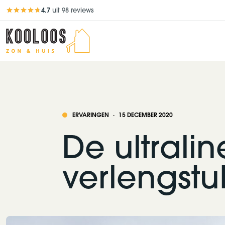
4.7
uit 98 reviews
Beoordeling 4,7 van 5
ERVARINGEN
·
15 DECEMBER 2020
De ultrali
verlengstu