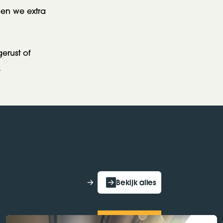
ben we extra
erust of
.
Bekijk alles