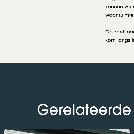
kunnen we nu
woonruimte 
Op zoek na
kom langs 
Gerelateerde