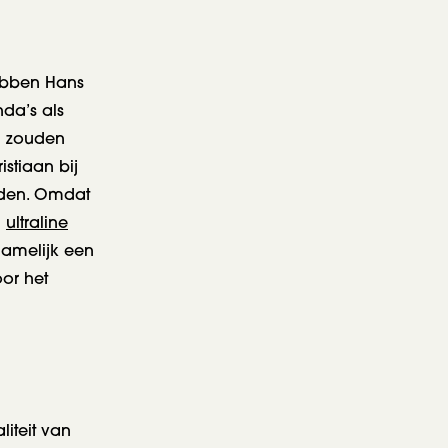
ebben Hans
da’s als
in zouden
istiaan bij
den. Omdat
n
ultraline
 namelijk een
or het
iteit van