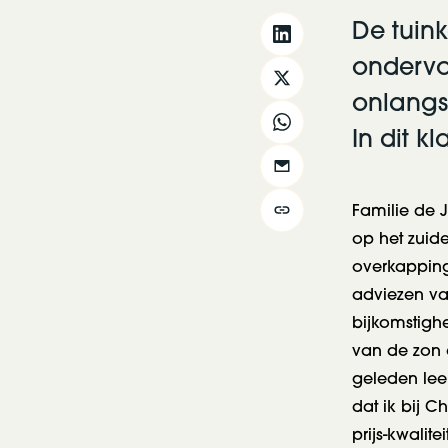
De tuin
ondervo
onlangs 
In dit k
Familie de 
op het zuide
overkapping
adviezen va
bijkomstigh
van de zon e
geleden leer
dat ik bij C
prijs-kwalite