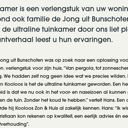
kamer is een verlengstuk van uw wonin
nd ook familie de Jong uit Bunschote
de ultraline tuinkamer door ons liet p
lantverhaal leest u hun ervaringen.
Jong uit Bunschoten was op zoek naar een oplossing voor
n. verlengstuk voor zijn huis. “Van pergola, tot zonnesche
. We hadden zelf nog geen idee wat we precies wilden. 
n Kooloos is het de ultraline tuinkamer geworden. Een h
eid is dat we nu ook in het voor- en naseizoen al kunnen
n de tuin. Zonder het koud te hebben.” vertelt Hans. Een 
de hij Kooloos Zon & Huis al zakelijk kennen. Hans: “Ik w
hristiaan kon rekenen op kwaliteit, een eerlijk advies én 
itverhouding”.