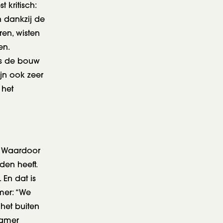
 kritisch:
n dankzij de
en, wisten
en.
ns de bouw
ijn ook zeer
 het
e. Waardoor
den heeft.
 En dat is
mer: “We
het buiten
kamer