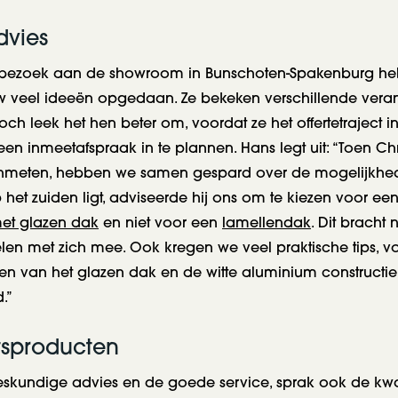
advies
n bezoek aan de showroom in Bunschoten-Spakenburg h
uw veel ideeën opgedaan. Ze bekeken verschillende veran
Toch leek het hen beter om, voordat ze het offertetraject 
een inmeetafspraak in te plannen. Hans legt uit: “Toen Chr
nmeten, hebben we samen gespard over de mogelijkhe
 het zuiden ligt, adviseerde hij ons om te kiezen voor ee
et glazen dak
en niet voor een
lamellendak
. Dit bracht
len met zich mee. Ook kregen we veel praktische tips, vo
 van het glazen dak en de witte aluminium constructie
.”
itsproducten
eskundige advies en de goede service, sprak ook de kwal