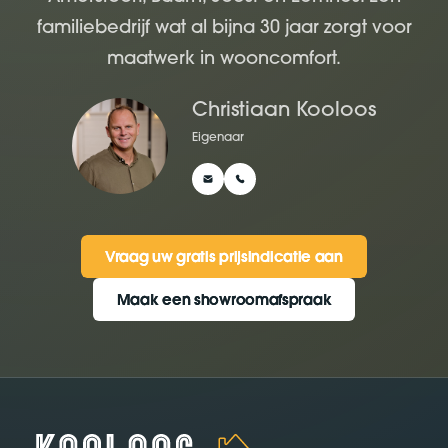
familiebedrijf wat al bijna 30 jaar zorgt voor
maatwerk in wooncomfort.
Christiaan Kooloos
Eigenaar
Vraag uw gratis prijsindicatie aan
Vraag uw gratis prijsindicatie aan
Maak een showroomafspraak
Maak een showroomafspraak