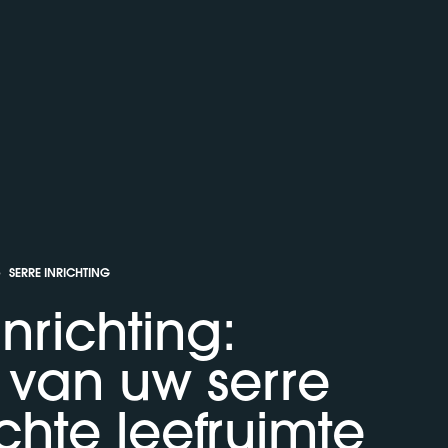
›
SERRE INRICHTING
inrichting:
van uw serre
chte leefruimte