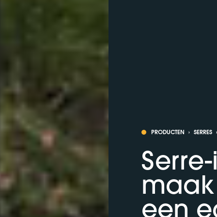
PRODUCTEN
›
SERRES
Serre-
maak 
een e