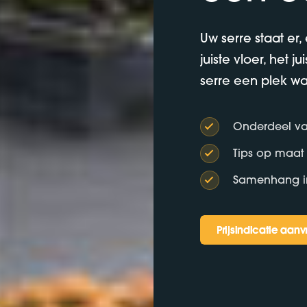
Uw serre staat er,
juiste vloer, het 
serre een plek wa
Onderdeel va
Tips op maat
Samenhang in 
Prijsindicatie aan
Prijsindicatie aan